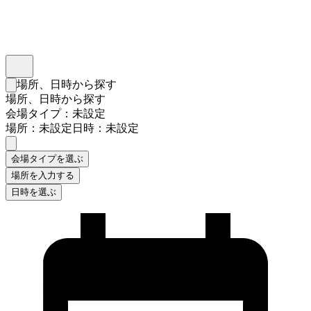
インスタベース
メニュー
場所、日時から探す
検索フォームを閉じる
場所、日時から探す
会場タイプ：未設定
場所：未設定
日時：未設定
会場タイプを選ぶ
場所を入力する
日時を選ぶ