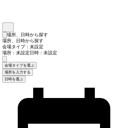
インスタベース
メニュー
場所、日時から探す
検索フォームを閉じる
場所、日時から探す
会場タイプ：未設定
場所：未設定
日時：未設定
会場タイプを選ぶ
場所を入力する
日時を選ぶ