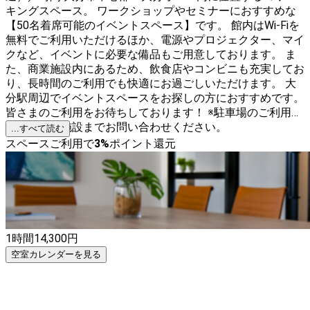
キングスペース。 ワークショップやセミナーにおすすめな
【50名着席可能のイベントスペース】です。 館内はWi-Fiを
無料でご利用いただけるほか、電源やプロジェクター、マイ
クなど、イベントに必要な備品もご用意しております。 ま
た、商業施設内にあるため、飲食店やコンビニも充実してお
り、長時間のご利用でも快適にお過ごしいただけます。 大
分駅周辺でイベントスペースをお探しの方におすすめです。
皆さまのご利用をお待ちしております！ ※駐車場のご利用に
ついては、施設までお問い合わせください。
...すべて読む
スペースご利用で
3
%
ポイント還元
1時間
14,300
円
空室カレンダーを見る