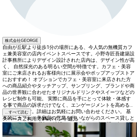
株式会社GEORGE
自由が丘駅より徒歩1分の場所にある、今人気の無機質カフ
ェ兼美容室の店内イベントスペースです。小野寺匠吾建築設
計事務所によりデザイン設計された店内は、デザイン性が高
く、 自然採光のある明るい空間が特徴です。カフェ・美容
室にご来店されるお客様向けに展示会やポップアップストア
におすすめ！ オプションでカフェ・美容室に来店された方
への商品紹介やタッチアップ、サンプリング、ブランドや商
品の世界観に合わせたオリジナルドリンクやスイーツなどの
レシピ制作も可能。 実際に商品を手にとって体験・体感す
る事で商品の訴求だけでなく、エンゲージメントを高める施
策が可能です。詳細はお気軽にお問い合わせください。 基
...すべて読む
本的にカフェ・美容室の営業を行いながらのスペース貸しと
スペースご利用で
3
%
ポイント還元
なっています。 貸切を希望される場合は一度お問い合わせ
下さい。