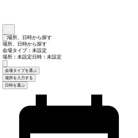
インスタベース
メニュー
場所、日時から探す
検索フォームを閉じる
場所、日時から探す
会場タイプ：未設定
場所：未設定
日時：未設定
会場タイプを選ぶ
場所を入力する
日時を選ぶ