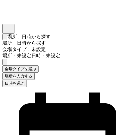
インスタベース
メニュー
場所、日時から探す
検索フォームを閉じる
場所、日時から探す
会場タイプ：未設定
場所：未設定
日時：未設定
会場タイプを選ぶ
場所を入力する
日時を選ぶ