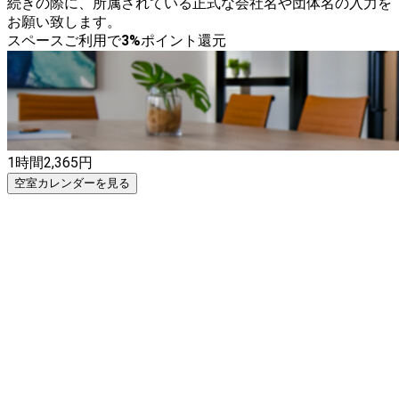
続きの際に、所属されている正式な会社名や団体名の入力を
お願い致します。
スペースご利用で
3
%
ポイント還元
1時間
2,365
円
空室カレンダーを見る