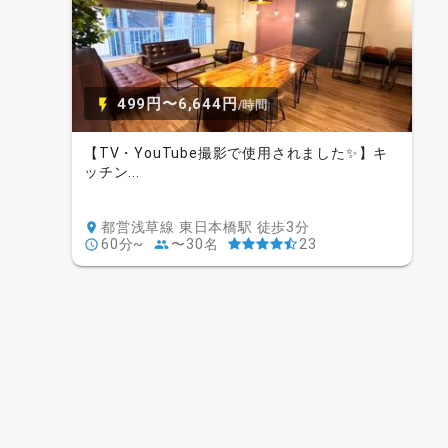
499円〜6,644円
/時間
【TV・YouTube撮影で使用されました✨】キ
ッチン...
都営浅草線 東日本橋駅 徒歩3分
60分~
〜30名
23