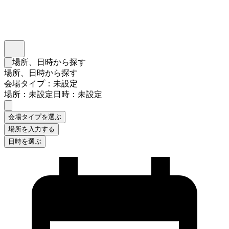
インスタベース
メニュー
場所、日時から探す
検索フォームを閉じる
場所、日時から探す
会場タイプ：未設定
場所：未設定
日時：未設定
会場タイプを選ぶ
場所を入力する
日時を選ぶ