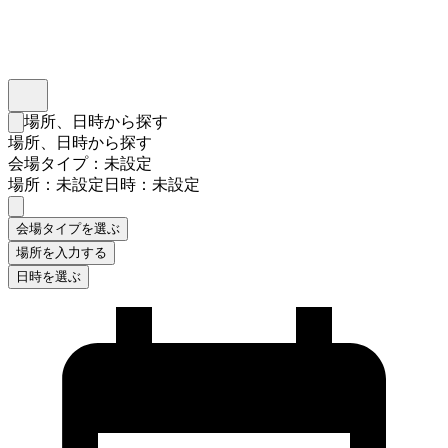
インスタベース
メニュー
場所、日時から探す
検索フォームを閉じる
場所、日時から探す
会場タイプ：未設定
場所：未設定
日時：未設定
会場タイプを選ぶ
場所を入力する
日時を選ぶ