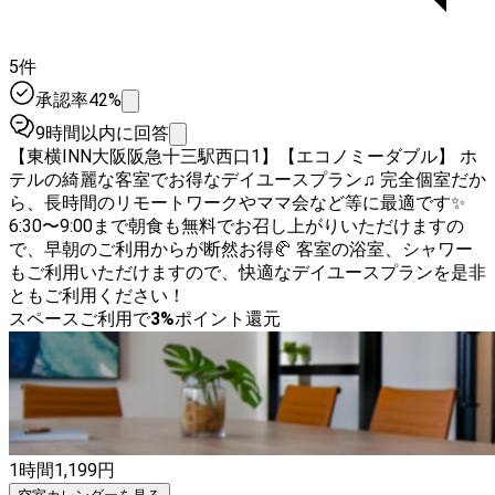
5件
承認率42%
9時間以内に回答
【東横INN大阪阪急十三駅西口1】【エコノミーダブル】 ホ
テルの綺麗な客室でお得なデイユースプラン♫ 完全個室だか
ら、長時間のリモートワークやママ会など等に最適です✨
6:30〜9:00まで朝食も無料でお召し上がりいただけますの
で、早朝のご利用からが断然お得🥐 客室の浴室、シャワー
もご利用いただけますので、快適なデイユースプランを是非
ともご利用ください！
スペースご利用で
3
%
ポイント還元
1時間
1,199
円