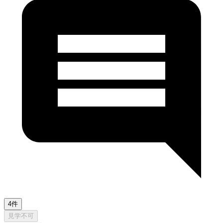
4件
見学不可