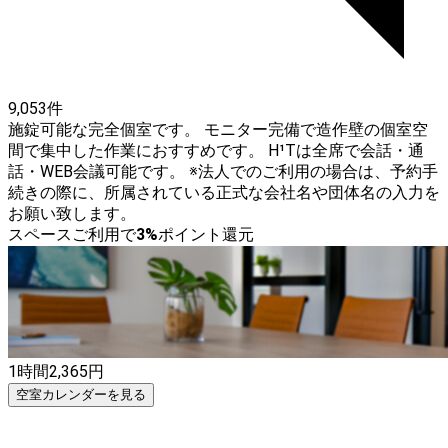
9,053件
施錠可能な完全個室です。 モニター完備で造作壁の個室空
間で集中した作業におすすめです。 H¹Tは全席で会話・通
話・WEB会議可能です。 ※法人でのご利用の場合は、予約手
続きの際に、所属されている正式な会社名や団体名の入力を
お願い致します。
スペースご利用で
3
%
ポイント還元
1時間
2,365
円
空室カレンダーを見る