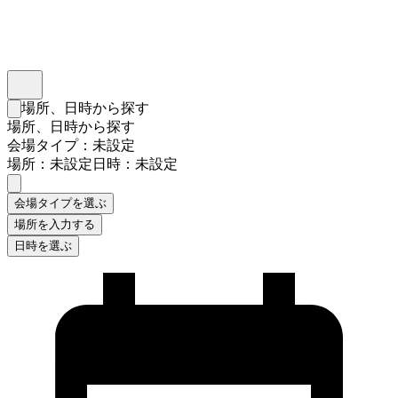
インスタベース
メニュー
場所、日時から探す
検索フォームを閉じる
場所、日時から探す
会場タイプ：未設定
場所：未設定
日時：未設定
会場タイプを選ぶ
場所を入力する
日時を選ぶ