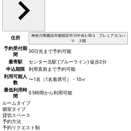
神奈川県
横浜市都筑区
中川中央1-30-1 プレミアヨコハ
住所
マ ３階
予約受付期
30日先まで予約可能
間
最寄駅
センター北駅 (ブルーライン) 徒歩2分
申込期限
利用直前まで予約可能
利用可能人
〜1名（1名着席可）・10㎡
数
最低利用時
0.5時間から利用可能
間
ルームタイプ
個室タイプ
貸切スペース
予約方法
予約リクエスト制