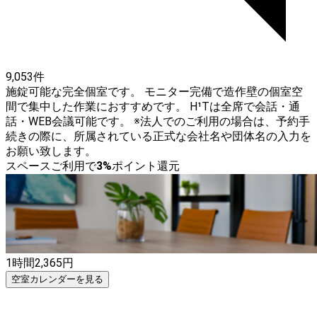
9,053件
施錠可能な完全個室です。 モニター完備で造作壁の個室空
間で集中した作業におすすめです。 H¹Tは全席で会話・通
話・WEB会議可能です。 ※法人でのご利用の場合は、予約手
続きの際に、所属されている正式な会社名や団体名の入力を
お願い致します。
スペースご利用で
3
%
ポイント還元
1時間
2,365
円
空室カレンダーを見る