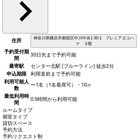
神奈川県
横浜市都筑区
中川中央1-30-1 プレミアヨコハ
住所
マ ３階
予約受付期
30日先まで予約可能
間
最寄駅
センター北駅 (ブルーライン) 徒歩2分
申込期限
利用直前まで予約可能
利用可能人
〜1名（1名着席可）・10㎡
数
最低利用時
0.5時間から利用可能
間
ルームタイプ
個室タイプ
貸切スペース
予約方法
予約リクエスト制