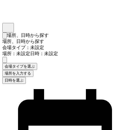
インスタベース
メニュー
場所、日時から探す
検索フォームを閉じる
場所、日時から探す
会場タイプ：未設定
場所：未設定
日時：未設定
会場タイプを選ぶ
場所を入力する
日時を選ぶ