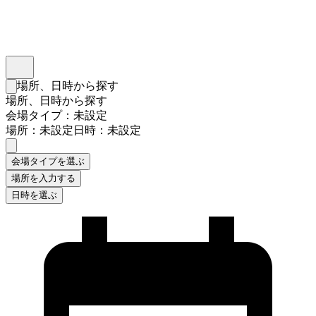
インスタベース
メニュー
場所、日時から探す
検索フォームを閉じる
場所、日時から探す
会場タイプ：未設定
場所：未設定
日時：未設定
会場タイプを選ぶ
場所を入力する
日時を選ぶ