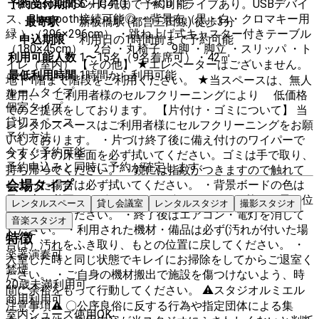
（Panasonic/SC-HC410） ※CDドライブあり。USBデバイ
予約受付期間
6ヶ月先まで予約可能
ス、Bluetooth接続可能◎ ・背景布（黒・白・クロマキー用
最寄駅
新板橋駅 (都営三田線) 徒歩3分
緑 ）（296×296cm） ・跳ね上げ式キャスター付きテーブル
申込期限
利用日の1時間前まで予約可能
（180×45cm） 2台 ・丸椅子 9脚 ・脚立 ・スリッパ ・ト
利用可能人数
1〜15名（9名着席可）・42㎡
イレ（室内） 【その他】 ★エレベーターはございません。
最低利用時間
1時間から利用可能
地下1階まで階段をご利用ください。 ★当スペースは、無人
ルームタイプ
運用、 ご利用者様のセルフクリーニングにより 低価格
個室タイプ
でのご提供をしております。 【片付け・ゴミについて】 当
貸切スペース
レンタルスペースはご利用者様にセルフクリーニングをお願
予約方法
いしております。 ・片づけ終了後に備え付けのワイパーで
今すぐ予約可能
スタジオの床全面を必ず拭いてください。ゴミは手で取り、
予約申込みと同時に予約が確定します
持ち帰ってください。 ・鏡には指紋がつきますので触れて
しまった場合は必ず拭いてください。 ・背景ボードの色は
会場タイプ
元に戻す必要はございません。ボードラックを整え、元の位
レンタルスペース
貸し会議室
レンタルスタジオ
撮影スタジオ
置に戻してください。 ・終了後はエアコン・電灯を消して
音楽スタジオ
ください。 ・利用された機材・備品は必ず(汚れが付いた場
特徴
合は）汚れをふき取り、もとの位置に戻してください。 ・
楽器演奏可
入室した時と同じ状態でキレイにお掃除をしてからご退室く
禁煙
ださい。 ・ご自身の機材搬出で施設を傷つけないよう、時
20歳未満利用可
間に余裕をもって行動してください。 ⚠️スタジオルミエル
商用利用可
注意事項⚠️ 〇公序良俗に反する行為や指定団体による集
室内シューズ使用OK