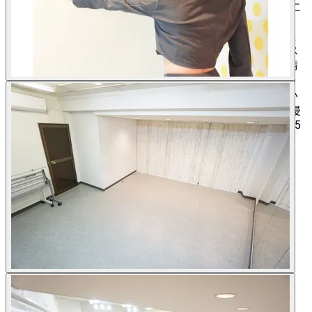
害に限り、 逸失利益、事業機会の喪失等の 間接的な損害に
ついては保証出来ません。 （※３） 設備は無料でのご案内
ですので故障や接続不良等による 返金や保証は出来かねま
す。 （※４） 故意・過失を問わず、お客様の責任により ス
ペース内の設備の汚損・破損等が発生した場合、 代金を請
求する場合がございます。 （※５） ⚠️他のお客様のご予約
や清掃時間がございますので、 入退室は時間厳守でお願い
致します⚠️ 時間外にスペースをご利用された場合、 不法侵
入として罰金を請求する場合がございます。 例）10時〜15
時のご予約の場合、 9時55分の入室、15時5分の退出など、
予約時間外の入退出は禁止です。