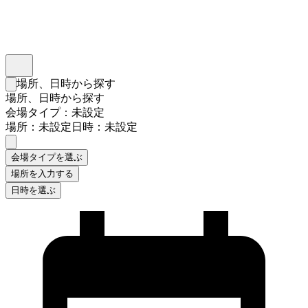
インスタベース
メニュー
場所、日時から探す
検索フォームを閉じる
場所、日時から探す
会場タイプ：未設定
場所：未設定
日時：未設定
会場タイプを選ぶ
場所を入力する
日時を選ぶ