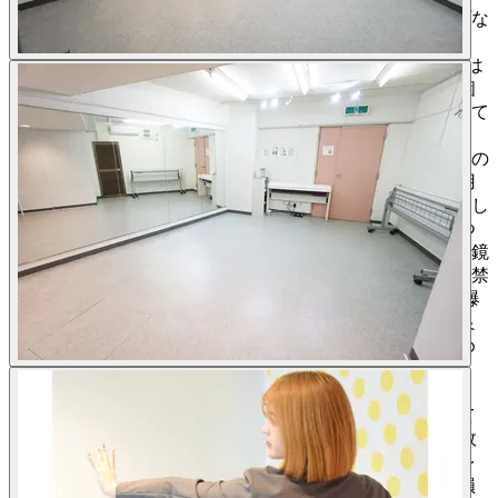
す。撮影などで外靴を利用する場合は、靴底を養生テープな
どで保護し、汚れが床に着かないよう工夫してください。
【６】ペット/動物の持ち込みは禁止です。 【７】利用時は
かならずスタジオの扉を閉めてご利用ください。 【８】個
人利用と偽っての興業行為は禁止です。必ず商用プランにて
ご予約・ご利用ください。 【９】、アンプ/スピーカー等、
音を大きくする為の機材の持ち込みは禁止です。備え付けの
ミニコンポをご利用ください。 【１０】スタジオに練習用
の楽器、機材などを搬入する際、床を傷つけないよう注意し
てください。また備え付けの備品を移動する場合も 傷をつ
けぬよう、細心の注意を払ってください。壁、天井、床、鏡
などスタジオを傷つけるくぎ、ネジ、テープなどの使用も禁
止です。 【１１】備品の持ち出しの禁止 【１２】火災・爆
発その他危険が発生するおそれのある行為 【１３】公序良
俗に反する行為 上記禁止事項が発覚した場合、弊社で定め
た罰金・緊急清掃費をご請求させていただきます！ 【重
要】必ずお読みください （※１） ご予約後に送られるメッ
セージに詳しい住所や 入退室方法、注意事項が記載されて
おりますので、 必ずご確認ください。 （※２） 備品等の故
障、動作不良などによるスペースの利用に 何らかの支障を
きたした場合の保証については 最大でも直接かつ通常の損