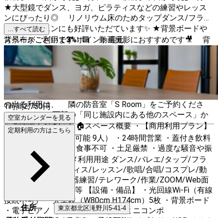
★大型鏡でダンス、ヨガ、ピラティスなどの練習やレッス
ンにぴったり◎ リノリウム床のためタップダンス/フラメ
ンコのレッスンにも好評いただています✨ ★背景ボードや
...すべて読む
背景布がございます！🟩 動画撮影におすすめです🎥 背
スペースご利用で
3
%
ポイント還元
景ボードの上で物撮りも可能◎ ★光回線Wi-Fiも完備！動画
配信にもご利用ください✨ ★アンプをつかっていないギタ
ー、電子ドラムなどの楽器利用もOK🎸 アコギの合同練習
や、バイオリン練習、合唱など通常の歌の練習など利用実績
あり🎻 ★オペラなどの歌唱練習や管楽器練習など大きな音
の出る利用は、 隣の防音室「S Room」をご予約くださ
1時間
2,750
円
い。 ページ下部の「同じ施設内にある他のスペース」か
空室カレンダーを見る
らご確認ください！ 🏠スペース概要 ・【商用利用プラン】
定期利用の方はこちら
・最大：15名（着席可能 9人） ・24時間営業 ・蓋付き飲料
のみ持ち込み可能 ・食事不可 ・土足厳禁 ・過度な騒音や振
動は禁止 🧘‍♀️オススメ利用用途 ダンス/バレエ/タップ/フラ
メンコ/ヨガ/ピラティス/レッスン/歌唱/合唱/コスプレ/動
画撮影/YouTube/楽器練習/テレワーク/作業/ZOOM/Web面
接/会議/打ち合わせ 等 【設備・備品】 ・光回線Wi-Fi（有線
接続不可） ・大型鏡（W80cm H174cm）5枚 ・背景ボード
住所
東京都
北区
滝野川5-41-4
・電子ピアノ（KORG/LP-180） ・ミニコンポ