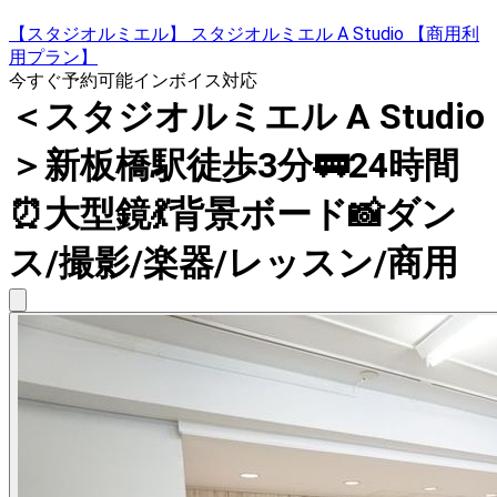
【スタジオルミエル】 スタジオルミエル A Studio 【商用利
用プラン】
今すぐ予約可能
インボイス対応
＜スタジオルミエル A Studio
＞新板橋駅徒歩3分🚃24時間
⏰大型鏡💃背景ボード📸ダン
ス/撮影/楽器/レッスン/商用