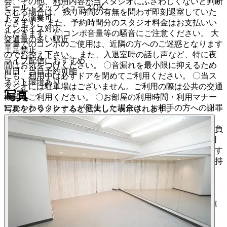
会、その他、利用内容が当スタジオにふさわしくないと判断
ヒール・タップシューズOK
される場合は、 残り時間の有無を問わず即刻退室していた
ドラム演奏可
だきます。 また、予約時間分のスタジオ料金はお支払いい
インボイス対応
ただきます。 〇コンポ音量等の騒音にご注意ください。 大
交通量の多い駅近
音量でのコンポのご使用は、近隣の方へのご迷惑となります
土足禁止
のでお控え下さい。 また、入退室時の話し声など、特に夜
ライブ配信におすすめ
間はお気をつけください。 〇音漏れを最小限に抑えるため
前日・当日予約可能
にも、利用中は必ずドアを閉めてご利用ください。 〇当ス
ネット環境あり
タジオには駐車場はございません。ご利用の際は公共の交通
写真
機関をご利用ください。 〇お部屋の利用時間・利用マナー
にかかわるクレームが発生した場合は、お相手の方への謝罪
写真をクリックすると拡大して表示されます。
および賠償を請求いたします。 〇その他、利用者同士のト
ラブルに関しての責任は自己責任とし、弊社は一切責任を負
いません。 〇ご利用時の事故や怪我をされた場合、ご利用
者ご自身の責任となり、弊社では一切の責任を負いかねます
のでご了承ください。 ❌禁止事項❌ 【１】アルコール類の持
ち込み禁止。、飲酒、酒気を帯びた方の施設内立入禁止。
【２】食べ物の持ち込み禁止。飲み物の持ち込みはOKで
す。必ず蓋のしまる容器にてお持ち込みください。 【３】
ゴミ放置禁止。ゴミは全てお持ち帰りください。 【４】施
設内[完全禁煙]です。その他火気利用も厳禁です。※電子タ
バコ類も施設内での利用は禁止です。 【５】土足禁止で