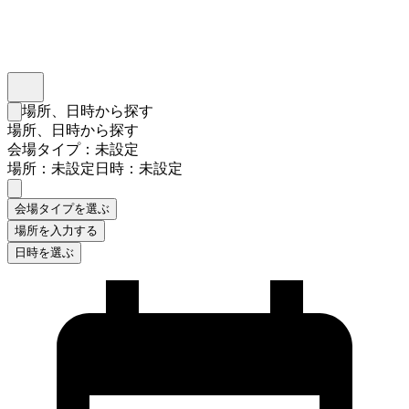
インスタベース
メニュー
場所、日時から探す
検索フォームを閉じる
場所、日時から探す
会場タイプ：未設定
場所：未設定
日時：未設定
会場タイプを選ぶ
場所を入力する
日時を選ぶ