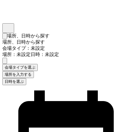
インスタベース
メニュー
場所、日時から探す
検索フォームを閉じる
場所、日時から探す
会場タイプ：未設定
場所：未設定
日時：未設定
会場タイプを選ぶ
場所を入力する
日時を選ぶ