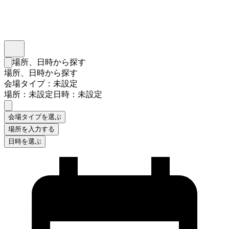
インスタベース
メニュー
場所、日時から探す
検索フォームを閉じる
場所、日時から探す
会場タイプ：未設定
場所：未設定
日時：未設定
会場タイプを選ぶ
場所を入力する
日時を選ぶ