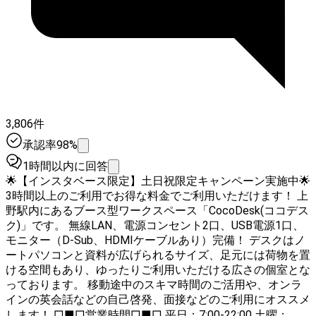
3,806件
承認率98%
1時間以内に回答
🌟【インスタベース限定】土日祝限定キャンペーン実施中🌟
3時間以上のご利用でお得な料金でご利用いただけます！ 上
野駅内にあるブース型ワークスペース「CocoDesk(ココデス
ク)」です。 無線LAN、電源コンセント2口、USB電源1口、
モニター（D-Sub、HDMIケーブルあり）完備！ デスクはノ
ートパソコンと資料が広げられるサイズ、足元には荷物を置
ける空間もあり、ゆったりご利用いただける広さの個室とな
っております。 移動途中のスキマ時間のご活用や、オンラ
インの英会話などの自己啓発、面接などのご利用にオススメ
します！ □■□営業時間□■□ 平日：7:00-22:00 土曜：