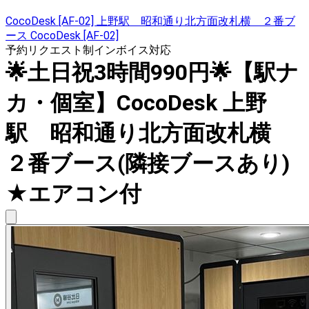
CocoDesk [AF-02] 上野駅 昭和通り北方面改札横 ２番ブ
ース CocoDesk [AF-02]
予約リクエスト制
インボイス対応
🌟土日祝3時間990円🌟【駅ナ
カ・個室】CocoDesk 上野
駅 昭和通り北方面改札横
２番ブース(隣接ブースあり)
★エアコン付