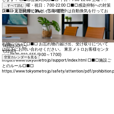
7:00-22:00 日曜・祝日：7:00-22:00 □■□感染抑制への対策
...すべて読む
□■□ 定期清掃に加え、営業時間中は自動換気を行ってお
スペースご利用で
3
%
ポイント還元
ります。 また、抗菌・ウイルス対策に有効な抗菌剤のコー
ティングを施しています。 □■□ご希望日時がご予約いた
だけない場合□■□ 以下をご確認ください。併設ブース、
近隣ブースがご予約できる可能性があります。 スペース掲
載者について＞掲載者のスペースをすべて見る □■□お忘
れ物について□■□ お忘れ物の届け出、受け取りについて
1時間
330
円〜
は以下にお問い合わせください。 東京メトロお客様センタ
1,320
円
ー：0570-033-555 (9:00～17:00)
空室カレンダーを見る
https://www.tokyometro.jp/support/index.html □■□施設ご
とのルール□■□
https://www.tokyometro.jp/safety/attention/pdf/prohibition.