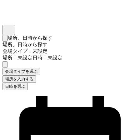
インスタベース
メニュー
場所、日時から探す
検索フォームを閉じる
場所、日時から探す
会場タイプ：未設定
場所：未設定
日時：未設定
会場タイプを選ぶ
場所を入力する
日時を選ぶ