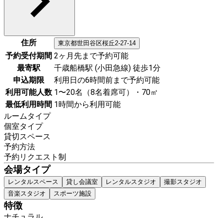
住所
東京都
世田谷区
桜丘2-27-14
予約受付期間
2ヶ月先まで予約可能
最寄駅
千歳船橋駅 (小田急線) 徒歩1分
申込期限
利用日の6時間前まで予約可能
利用可能人数
1〜20名（8名着席可）・70㎡
最低利用時間
1時間から利用可能
ルームタイプ
個室タイプ
貸切スペース
予約方法
予約リクエスト制
会場タイプ
レンタルスペース
貸し会議室
レンタルスタジオ
撮影スタジオ
音楽スタジオ
スポーツ施設
特徴
ナチュラル