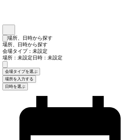
インスタベース
メニュー
場所、日時から探す
検索フォームを閉じる
場所、日時から探す
会場タイプ：未設定
場所：未設定
日時：未設定
会場タイプを選ぶ
場所を入力する
日時を選ぶ