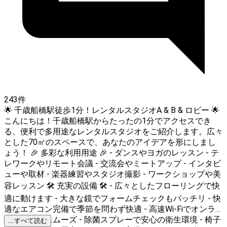
243件
🌟 千歳船橋駅徒歩1分！レンタルスタジオA & B & ロビー 🌟
こんにちは！千歳船橋駅からたったの1分でアクセスでき
る、便利で多用途なレンタルスタジオをご紹介します。広々
とした70㎡のスペースで、あなたのアイデアを形にしまし
ょう！ 🎉 多彩な利用用途 🎉 - ダンスやヨガのレッスン - テ
レワークやリモート会議 - 交流会やミートアップ - インタビ
ューや取材 - 楽器練習やスタジオ撮影 - ワークショップや美
容レッスン 🛠️ 充実の設備 🛠️ - 広々としたフローリングで快
適に動けます - 大きな鏡でフォームチェックもバッチリ - 快
適なエアコン完備で季節を問わず快適 - 高速Wi-Fiでオンラ
イン作業もスムーズ - 除菌スプレーで安心の衛生環境 - 椅子
...すべて読む