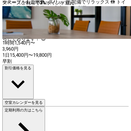
やテーブルもご用意 - スリッパも完備でリラックス 🚻 トイ
スペースご利用で
3
%
ポイント還元
レも完備（男女共用）で安心してご利用いただけます。 👥
定員は20名まで対応可能！広々とした空間で、グループで
の利用にも最適です。 千歳船橋駅から徒歩1分という好立地
で、アクセスも抜群！ぜひこの機会に、あなたのイベントや
レッスンをこの素敵なスタジオで開催してみませんか？お待
ちしております！ 😊
1時間
1,540
円〜
3,960
円
1日
15,400
円
〜
19,800
円
早割
割引価格を見る
空室カレンダーを見る
定期利用の方はこちら