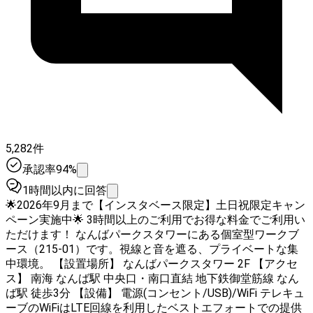
5,282件
承認率94%
1時間以内に回答
🌟2026年9月まで【インスタベース限定】土日祝限定キャン
ペーン実施中🌟 3時間以上のご利用でお得な料金でご利用い
ただけます！ なんばパークスタワーにある個室型ワークブ
ース（215-01）です。視線と音を遮る、プライベートな集
中環境。 【設置場所】 なんばパークスタワー 2F 【アクセ
ス】 南海 なんば駅 中央口・南口直結 地下鉄御堂筋線 なん
ば駅 徒歩3分 【設備】 電源(コンセント/USB)/WiFi テレキュ
ーブのWiFiはLTE回線を利用したベストエフォートでの提供