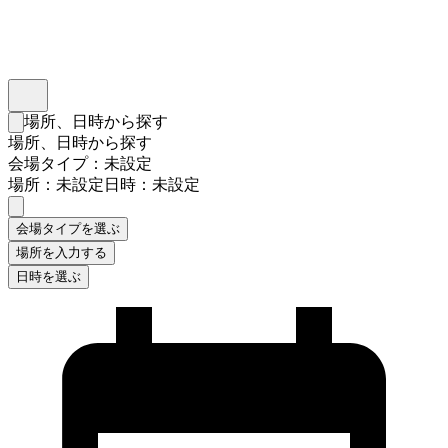
インスタベース
メニュー
場所、日時から探す
検索フォームを閉じる
場所、日時から探す
会場タイプ：未設定
場所：未設定
日時：未設定
会場タイプを選ぶ
場所を入力する
日時を選ぶ