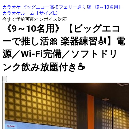
カラオケ ビッグエコー高松フェリー通り店 《9～10名用》
カラオケルーム【サイズL】
今すぐ予約可能
インボイス対応
《9～10名用》【ビッグエコ
ーで推し活🎀 楽器練習🎻】電
源／Wi-Fi完備／ソフトドリ
ンク飲み放題付き☕️