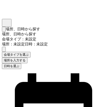
インスタベース
メニュー
場所、日時から探す
検索フォームを閉じる
場所、日時から探す
会場タイプ：未設定
場所：未設定
日時：未設定
会場タイプを選ぶ
場所を入力する
日時を選ぶ