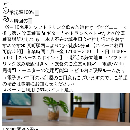
5件
承認率100%
即時回答
《9～10名用》ソフトドリンク飲み放題付き ビッグエコーで
推し活🎀 楽器練習🎻 ギター🎸やトランペット📯などの楽器
練習場所としても、 本人不在の誕生日会や推し活にもおす
すめです🎀 瓦町駅西口より北へ徒歩5分🚉 【スペース利用
可能時間】 営業時間：月〜金 12:00〜 3:00、土・日 11:00〜
5 :00 【スペースのポイント】 ・駅近の好立地🚉 ・ソフトド
リンク飲み放題付き🍹 ・飲食のご注文可能🍕 ・電源/Wi-Fi
完備📶 ・モニターの使用可能📺 ・ビル内に喫煙ルームあり
（電子タバコ可のお部屋のご用意もございますので、ご希望
の場合は事前にお知らせください）
スペースご利用で
3
%
ポイント還元
1名
1時間
495
円〜