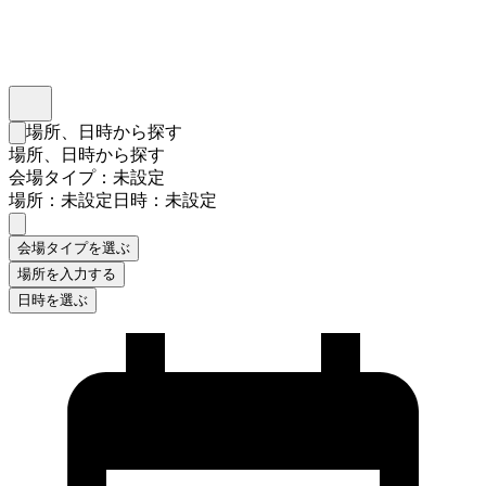
インスタベース
メニュー
場所、日時から探す
検索フォームを閉じる
場所、日時から探す
会場タイプ：未設定
場所：未設定
日時：未設定
会場タイプを選ぶ
場所を入力する
日時を選ぶ