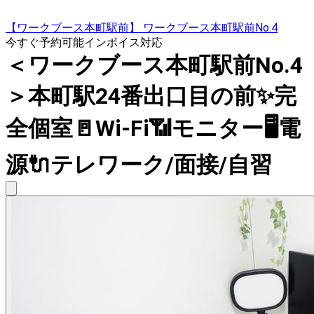
【ワークブース本町駅前】 ワークブース本町駅前No.4
今すぐ予約可能
インボイス対応
＜ワークブース本町駅前No.4
＞本町駅24番出口目の前✨完
全個室🚪Wi-Fi📶モニター🖥電
源🔌テレワーク/面接/自習