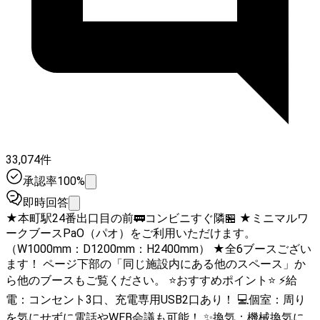
33,074件
承認率100%
即時回答
★本町駅24番出口目の前🚃コンビニすぐ隣🏪 ★ミニマルワ
ークブースPaO（パオ）をご利用いただけます。
（W1000mm：D1200mm：H2400mm） ★全6ブースござい
ます！ ページ下部の「同じ施設内にある他のスペース」か
ら他のブースもご覧ください。 ⭐️おすすめポイント⭐️ ⚡️給
電：コンセント3口、充電専用USB2口あり！ 💻個室：周り
を気にせずに電話やWEB会議も可能！ ✨換気：機械換気に