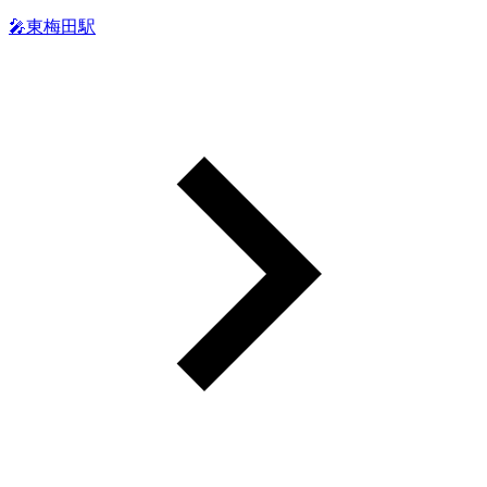
🎤東梅田駅