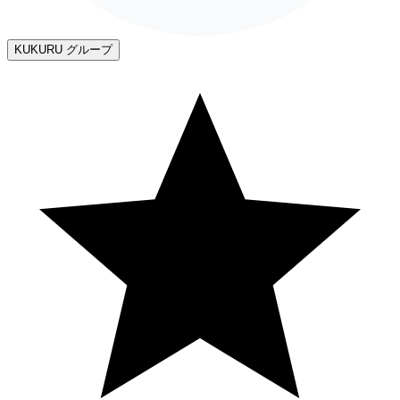
KUKURU グループ