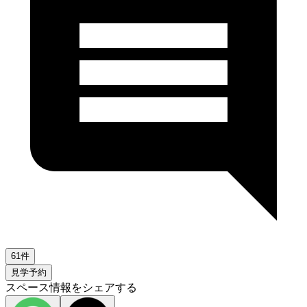
61件
見学予約
スペース情報をシェアする