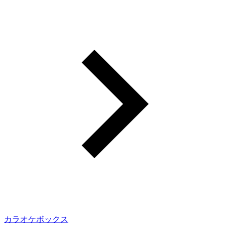
カラオケボックス