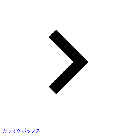
カラオケボックス