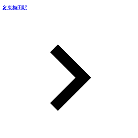
🎤東梅田駅