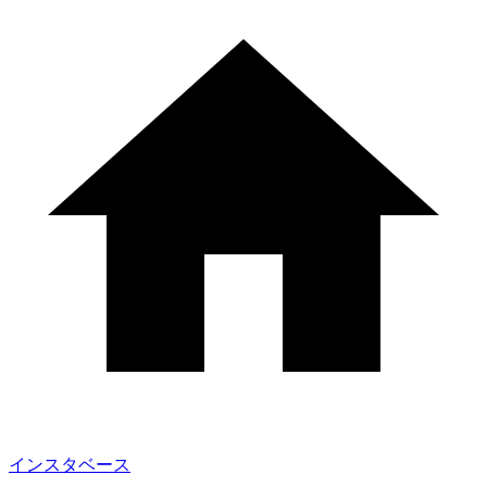
インスタベース