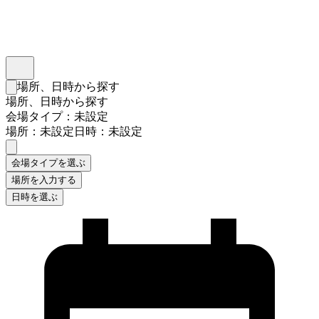
インスタベース
メニュー
場所、日時から探す
検索フォームを閉じる
場所、日時から探す
会場タイプ：未設定
場所：未設定
日時：未設定
会場タイプを選ぶ
場所を入力する
日時を選ぶ