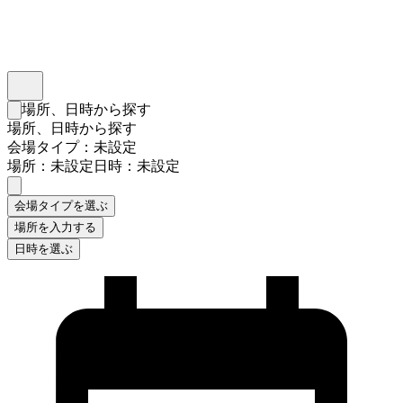
インスタベース
メニュー
場所、日時から探す
検索フォームを閉じる
場所、日時から探す
会場タイプ：未設定
場所：未設定
日時：未設定
会場タイプを選ぶ
場所を入力する
日時を選ぶ