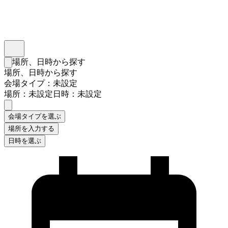
インスタベース
メニュー
場所、日時から探す
検索フォームを閉じる
場所、日時から探す
会場タイプ：未設定
場所：未設定
日時：未設定
会場タイプを選ぶ
場所を入力する
日時を選ぶ