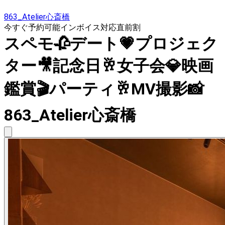
863_Atelier心斎橋
今すぐ予約可能
インボイス対応
直前割
スペモ🥀デート💗プロジェク
ター🎥記念日🥂女子会💎映画
鑑賞🎬️パーティ🥂MV撮影📸
863_Atelier心斎橋