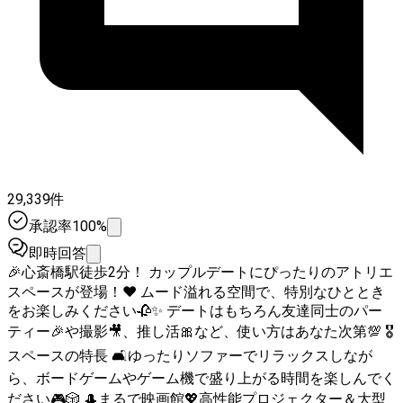
29,339件
承認率100%
即時回答
🎉心斎橋駅徒歩2分！ カップルデートにぴったりのアトリエ
スペースが登場！♥️ ムード溢れる空間で、特別なひととき
をお楽しみください🥀✨ デートはもちろん友達同士のパー
ティー🎉や撮影🎥、推し活🎀など、使い方はあなた次第💯 🎖
スペースの特長 🛋ゆったりソファーでリラックスしなが
ら、ボードゲームやゲーム機で盛り上がる時間を楽しんでく
ださい🎮️🎲 🎩まるで映画館💖高性能プロジェクター＆大型