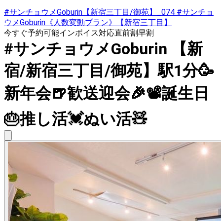
#サンチョウメGoburin【新宿三丁目/御苑】_074 #サンチョ
ウメGoburin《人数変動プラン》【新宿三丁目】
今すぐ予約可能
インボイス対応
直前割
早割
#サンチョウメGoburin 【新
宿/新宿三丁目/御苑】駅1分🥳
新年会🍺歓送迎会🎉📽️誕生日
🎂推し活💓ぬい活🧸