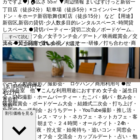
カですよ❤️) 🏠広さ 55㎡ ▼周辺情報 まいばすけっと新宿一
丁目店（徒歩2分） 駐車場（徒歩5分）※コインパーキング
ドン・キホーテ新宿歌舞伎町店（徒歩15分） など 【用途】
新宿区,新宿の貸切･少人数多目的レンタルスペース･時間貸
しスペース ●貸切パーティー･貸切二次会／ボードゲーム／
趣味の会／オフ会／女子ランチ会／デート／映画鑑賞会／交
...すべて読む
流会 ●貸会議室･貸し会場／セミナー･研修／打ち合わせ･商
スペースご利用で
3
%
ポイント還元
談／勉強会 ●ワークスペース／テレワーク／オフサイトミ
ーティング／販売スペース ●ワークショップ／カウンセリ
ング／レンタル作業場所／学校･教室場所貸し（レンタルサ
ロン･美容メイク･ヘアメイク･料理教室･レンタルキッチン）
●フィッティング／コスプレ／取材･収録／Youtube 配信ス
ペース／動画撮影／撮影会･ ロケハン／商用利用可 ●控
1名
1時間
941
円〜
室･待合室 他 ▼こんな利用用途におすすめ 女子会・誕生日
4,227
円
会・SNS撮影・ホームパーティー・たこパ・鍋パ・飲み会・
直前割
映画鑑賞会・ボードゲーム大会・結婚式二次会・打ち上げ・
早割
歓送迎会・送別会・おうちデート・YouTube撮影・推し活・
割引価格を見る
合コン・マットレス・マット・ネカフェ・ネットカフェ・客
室・漫画喫茶・朝まで・２４時間・オールナイト・24h・
24H・終電・深夜・控え室・始発待ち・追いコン・同窓会・
スポーツ観戦・オフ会・交流会・カップルデート・占い・勉