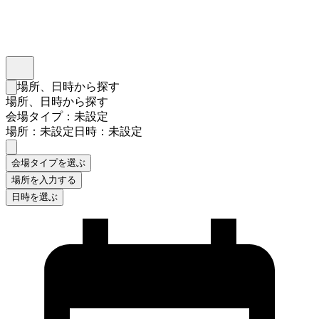
インスタベース
メニュー
場所、日時から探す
検索フォームを閉じる
場所、日時から探す
会場タイプ：未設定
場所：未設定
日時：未設定
会場タイプを選ぶ
場所を入力する
日時を選ぶ