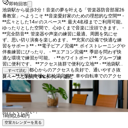
即時回答
池袋駅から徒歩3分！音楽の夢を叶える「管楽器防音部屋26
番教室」へようこそ **音楽愛好家のための理想的な空間** -
**広々とした14㎡のスペース**: 最大4名様までご利用可能。
ゆったりとした空間で、心ゆくまで音楽に没頭できます。 -
**完全防音**: 管楽器や声楽の練習に最適。周囲を気にせ
ず、思い切り演奏を楽しめます。 **充実の設備で快適な練
習をサポート** - **電子ピアノ完備**: ボイストレーニングや
伴奏練習にぴったり。 - **エアコン完備**: 季節を問わず快
適な環境で練習が可能。 - **ホワイトボード**: グループ練
習に便利です。 **アクセス抜群で便利な立地** - **池袋駅か
ら徒歩3分**: 都心からのアクセスも良好で、通いやすさ抜
...すべて読む
群！ - **大型駐車場と駐輪場完備**: 車や自転車でのアクセ
スペースご利用で
3
%
ポイント還元
スも安心です。 **その他の魅力** - **エレベーター・エスカ
レーター完備**: 楽器の持ち運びも楽々。 - **フローリング
の床**: 音の響きが良く、演奏に最適な環境です。 音楽を愛
する皆様にとって、理想的な練習環境をご提供します。ぜひ
「管楽器防音部屋26番教室」で、あなたの音楽の可能性を
広げてください！
1時間
2,640
円
空室カレンダーを見る