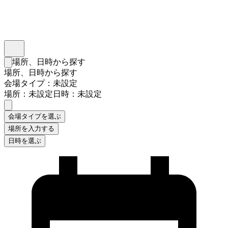
インスタベース
メニュー
場所、日時から探す
検索フォームを閉じる
場所、日時から探す
会場タイプ：未設定
場所：未設定
日時：未設定
会場タイプを選ぶ
場所を入力する
日時を選ぶ