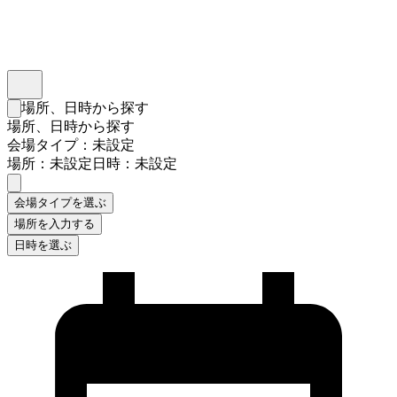
インスタベース
メニュー
場所、日時から探す
検索フォームを閉じる
場所、日時から探す
会場タイプ：未設定
場所：未設定
日時：未設定
会場タイプを選ぶ
場所を入力する
日時を選ぶ