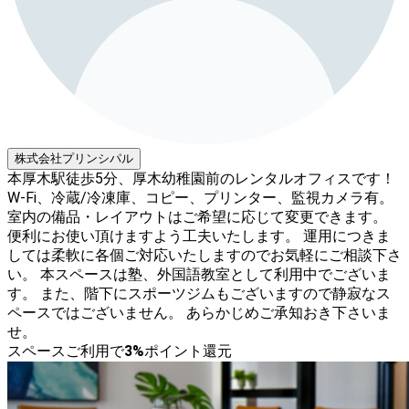
株式会社プリンシパル
本厚木駅徒歩5分、厚木幼稚園前のレンタルオフィスです！
W-Fi、冷蔵/冷凍庫、コピー、プリンター、監視カメラ有。
室内の備品・レイアウトはご希望に応じて変更できます。
便利にお使い頂けますよう工夫いたします。 運用につきま
しては柔軟に各個ご対応いたしますのでお気軽にご相談下さ
い。 本スペースは塾、外国語教室として利用中でございま
す。 また、階下にスポーツジムもございますので静寂なス
ペースではございません。 あらかじめご承知おき下さいま
せ。
スペースご利用で
3
%
ポイント還元