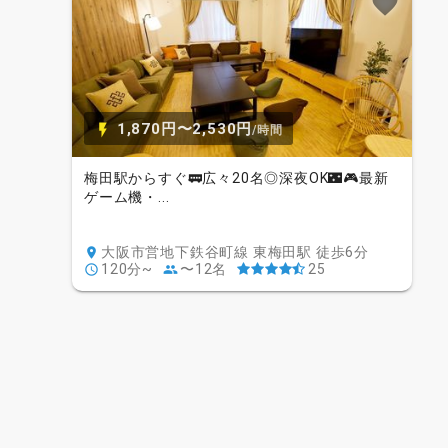
1,870円〜2,530円
/時間
梅田駅からすぐ🚃広々20名◎深夜OK🌃🎮最新
ゲーム機・...
大阪市営地下鉄谷町線 東梅田駅 徒歩6分
120分~
〜12名
25