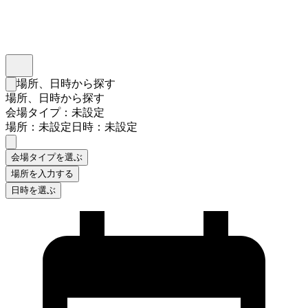
インスタベース
メニュー
場所、日時から探す
検索フォームを閉じる
場所、日時から探す
会場タイプ：未設定
場所：未設定
日時：未設定
会場タイプを選ぶ
場所を入力する
日時を選ぶ