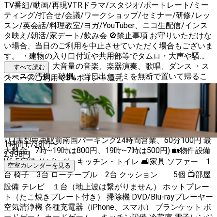
TV番組/動画/再現VTRドラマ/スタジオ/ポートレート/ミー
ティング/打合せ/会議/ワークショップ/セミナー/研修/レッ
スン/英会話/料理教室/ヨガ/YouTuber、ニコ生配信/インス
タ映え/朝活/家デート/飲み会 🚫禁止事項 お守りいただけな
い場合、当日のご利用を中止させていただく場合もございま
す。 ・建物の入り口付近や共用部等でタムロ・大声や騒
ぐ・暴れる ・大音量の音楽、楽器演奏、歌唱、ダンス ・ス
...すべて読む
ペースの汚損、破損 ・当日出たゴミを無断で置いて帰るこ
スペースご利用で
3
%
ポイント還元
と・周辺への残置 ・最大利用人数以上のご利用 ・スペース
内、共用部での喫煙 ・動物の持ち込み 設備・サービス 🏠広
さ ・１K 27平米 ・最大：８名 ・最適：1～６名 【周辺情
報】 ・セブンイレブン(徒歩2分) ・現金問屋あけぼの(スー
パーマーケット)(徒歩6分) ・コインパーキング 周辺多数あ
り (大型中央駅前南国パーキング24時間営業、60分100円 最
1時間
1,738
円〜
大料金、7時~19時は800円、19時~7時は500円) 🏡物件設備
2,398
円
Wi-Fi完備 リビング・キッチン・トイレ 🛋家具 ソファー 1
空室カレンダーを見る
台 椅子 3台 ローテーブル 2台 クッション 5個 📺部屋
設備 テレビ １台（地上波は繋がりません） ホットプレー
ト（たこ焼きプレート付き） 掃除機 DVD/Blu-rayプレーヤー
空気清浄機 各種充電器（iPhone、スマホ） ブランケット ボ