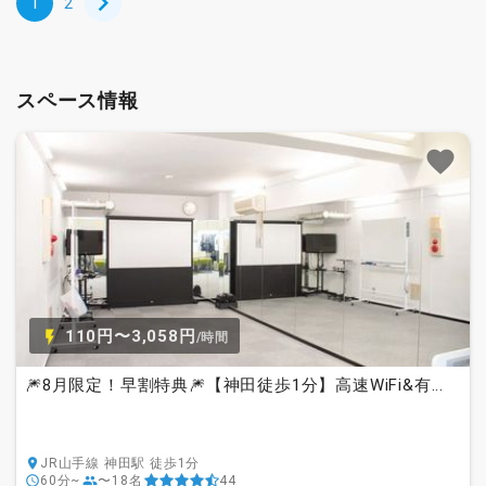
1
2
スペース情報
110円〜3,058円
/時間
🎆8月限定！早割特典🎆【神田徒歩1分】高速WiFi&有...
JR山手線 神田駅 徒歩1分
60分~
〜18名
44