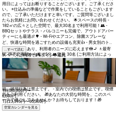
用日によってはお断りすることがございます。ご了承くださ
い。 ※仕込みの準備などで作業をしていることもございます
ので、ご了承いただけますと幸いです。ご質問等ございまし
たらお気軽にお問い合わせください。 🌟スペースの特長 -
182㎡の広々とした空間で、最大30名まで利用可能！👥 -
BBQセットやテラス・バルコニーも完備で、アウトドアパー
ティーにも最適🍖🌳 - Wi-Fiやエアコン、除菌スプレーな
ど、快適な時間を過ごすための設備も充実👍 - 男女別のトイ
レや喫煙所もあり、利用者のニーズに応えます🚻🚬 🚶最寄
...すべて読む
駅: 伊予北条駅から車で5分 👥定員: 30名 (ご利用方法によっ
スペースご利用で
3
%
ポイント還元
ては定員以上でも可能な場合もありますので、ご相談くださ
い。) 🎈こんな利用シーンにぴったり！ - 交流会・ミートア
ップ🤝 - インタビュー・取材🎤 - ヨガ🧘‍♀️ - 女子会👭 - ワーク
ショップ🔨 - ホームパーティー🎉 - 誕生日会🎂 - スタジオ撮
影📸 - 塾・お教室📚 - 打ち上げ🍻 🚫禁止事項 - スペースの汚
損、破損行為は禁止です。 - 室内での喫煙は禁止です。喫煙
1時間
3,300
円〜
所をご利用ください。 🎁あなたの大切な時間を、このスペ
6,600
円
ースで過ごしてみませんか？お待ちしております！🎁
1日
23,595
円
〜
55,000
円
空室カレンダーを見る