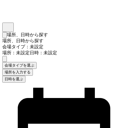
インスタベース
メニュー
場所、日時から探す
検索フォームを閉じる
場所、日時から探す
会場タイプ：未設定
場所：未設定
日時：未設定
会場タイプを選ぶ
場所を入力する
日時を選ぶ