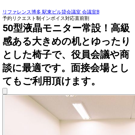
リファレンス博多 駅東ビル貸会議室 会議室B
予約リクエスト制
インボイス対応
直前割
50型液晶モニター常設！高級
感ある大きめの机とゆったり
とした椅子で、役員会議や商
談に最適です。面接会場とし
てもご利用頂けます。