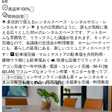
6件
承認率100%
即時回答
🌟 多目的で使えるレンタルスペース・レンタルサロン・レ
ンタルキッチン 🌟 まちの公民館のように、誰もが気軽に集
える広々とした30㎡のレンタルスペースです。アットホー
ムな雰囲気で、リラックスした議論が生まれます。キッチン
完備なので、会議後の交流会や料理教室、ホームパーティー
にも。暮らしの延長にある、新しいコミュニティスペースで
す✨ 🅿️ 駐車場完備 - マルミヤストアの駐車場を共同利用 -
建物ウラ側にも駐車場あり 🛋️ 快適な設備でリラックス - エ
アコン完備で一年中快適 - 電源・コンセント完備 - Wi-Fi (無
線LAN) でスムーズなオンライン作業 - モニターを使ってプ
レゼンテーションやオンライン会議も楽々 🍳 レンタルキッ
...すべて読む
チンで料理も楽しめる - 調理器具と冷蔵庫を完備 - 料理教室
スペースご利用で
3
%
ポイント還元
や食事会にも最適 🧘‍♀️ 多様な用途に対応 - テレワークやオフ
サイトミーティングでの集中作業 - ヨガやワークショップで
のリフレッシュ - マッサージや美容レッスンでの癒しの時間
- 交流会やミートアップでの新しい出会い 👥 広々とした空
間で20名まで対応可能 - 椅子とテーブルを自由に配置して、