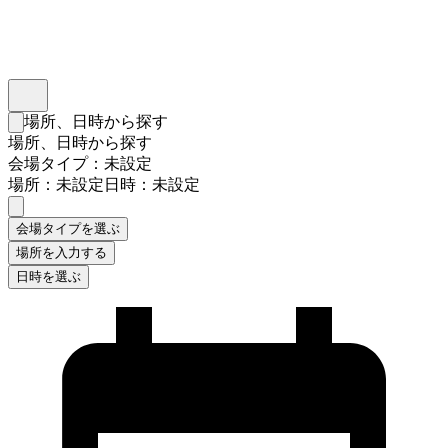
インスタベース
メニュー
場所、日時から探す
検索フォームを閉じる
場所、日時から探す
会場タイプ：未設定
場所：未設定
日時：未設定
会場タイプを選ぶ
場所を入力する
日時を選ぶ