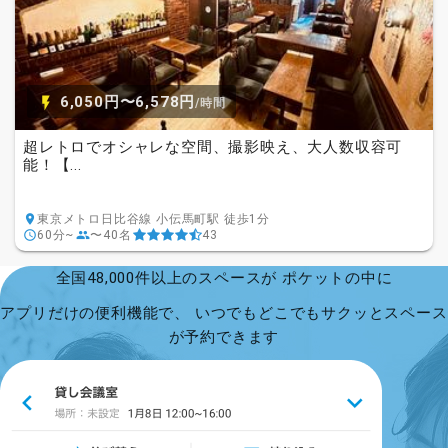
6,050円〜6,578円
/時間
超レトロでオシャレな空間、撮影映え、大人数収容可
能！【...
東京メトロ日比谷線 小伝馬町駅 徒歩1分
60分~
〜40名
43
全国48,000件以上のスペースが ポケットの中に
アプリだけの便利機能で、 いつでもどこでもサクッとスペース
が予約できます