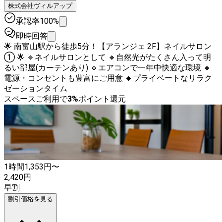
株式会社ヴィルアップ
承認率100%
即時回答
🌟 南富山駅から徒歩5分！【アランジェ 2F】ネイルサロン
① 🌟 🔹ネイルサロンとして 🔸自然光がたくさん入って明
るい部屋(カーテンあり) 🔹エアコンで一年中快適な環境 🔸
電源・コンセントも豊富にご用意 🔹プライベートなリラク
ゼーションタイム
スペースご利用で
3
%
ポイント還元
1時間
1,353
円〜
2,420
円
早割
割引価格を見る