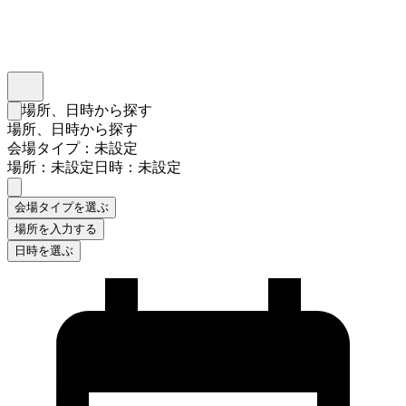
インスタベース
メニュー
場所、日時から探す
検索フォームを閉じる
場所、日時から探す
会場タイプ：未設定
場所：未設定
日時：未設定
会場タイプを選ぶ
場所を入力する
日時を選ぶ