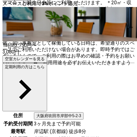
ママ会・お誕生日会等にご利用いただけます。 ＊20㎡・収
スペースご利用で
3
%
ポイント還元
容人数10名 ＊おもちゃセット/食事用テーブル貸出あり
【大スタジオ】 全面プレイマット完備の広々スペースで、
イベント・パーティー・スポーツ等にご利用いただけます。
＊80㎡・収容人数40名 ＊おもちゃセット/食事用テーブル貸
出あり ◾️当スペースはフリースペースです。 ⚠️イベント開
催・習い事教室として稼働している日時は、希望通りのスペ
1時間
2,750
円〜
ースでご利用いただけない場合があります。即時予約ではご
3,080
円
ざいませんので、ご利用の際はお早めの確認・予約をお願い
空室カレンダーを見る
いたします。 ⚠️ご利用用途を必ずお伝えいただきますよう
定期利用の方はこちら
お願いします。
住所
大阪府
吹田市
岸部中5-2-3
予約受付期間
3ヶ月先まで予約可能
最寄駅
岸辺駅 (京都線) 徒歩8分