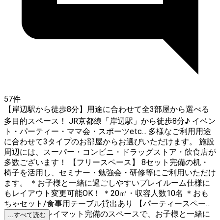
57件
【岸辺駅から徒歩8分】用途に合わせて全3部屋から選べる
多目的スペース！ JR京都線「岸辺駅」から徒歩8分♪ イベン
ト・パーティー・ママ会・スポーツetc... 多様なご利用用途
に合わせて3タイプのお部屋からお選びいただけます。 施設
周辺には、スーパー・コンビニ・ドラッグストア・飲食店が
多数ございます！ 【フリースペース】 8セット完備の机・
椅子を活用し、セミナー・勉強会・研修等にご利用いただけ
ます。 ＊お子様と一緒に過ごしやすいプレイルーム仕様に
もレイアウト変更可能OK！ ＊20㎡・収容人数10名 ＊おも
ちゃセット/食事用テーブル貸出あり 【パーティースペー
ス】 全面プレイマット完備のスペースで、お子様と一緒に
...すべて読む