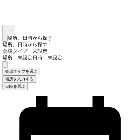
インスタベース
メニュー
場所、日時から探す
検索フォームを閉じる
場所、日時から探す
会場タイプ：未設定
場所：未設定
日時：未設定
会場タイプを選ぶ
場所を入力する
日時を選ぶ