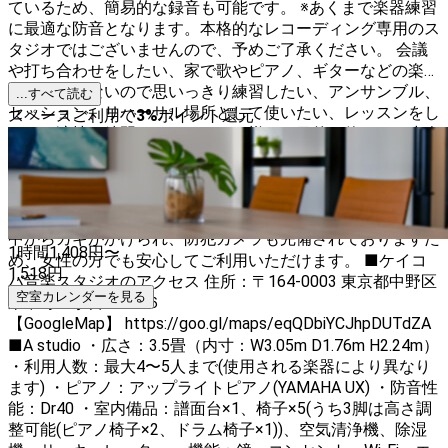
ているため、簡易的な録音も可能です。 ※あくまで楽器練習
に最適な防音となります。本格的なレコーディング専用のス
タジオではございませんので、予めご了承ください。 会議
や打ち合わせをしたい、家で歌やピアノ、ギターなどの楽器
練習が出来ないので思いっきり練習したい、アンサンブル、
...すべて読む
セッション、リハーサル場所として使いたい、レッスンをし
スペースご利用で
3
%
ポイント還元
たい、演技の練習をしたい、など様々な目的で使える、少人
数でのご利用に最適な防音多目的スペースです。 目の前に
7:00-24:00のスーパーがあり、コンビニ、ドラッグストア、
コインパーキングも近くにあるためとても便利です。 全館​
禁煙なので、クリーンでタバコ臭さはありません。 部屋は
中からカギがかけられ、防犯カメラも完備されておりますた
1時間
1,408
円〜
め、女性の方でも安心してご利用いただけます。 ■ケイコ
1,518
円
バ音楽スタジオのアクセス 住所：〒164-0003 東京都中野区
空室カレンダーを見る
東中野５丁目１７−６
【GoogleMap】 https://goo.gl/maps/eqQDbiYCJhpDUTdZA
■A studio ​・広さ：3.5畳（内寸：W3.05m D1.76m H2.24m）
・利用人数：最大4〜5人まで(使用される楽器により異なり
ます) ・ピアノ：アップライトピアノ(YAMAHA UX) ・防音性
能：Dr40 ・室内備品：譜面台×1、椅子×5(うち3脚は高さ調
整可能(ピアノ椅子×2、ドラム椅子×1))、空気清浄機、除湿