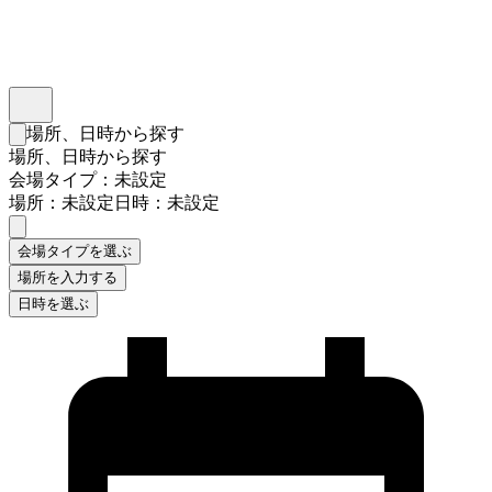
インスタベース
メニュー
場所、日時から探す
検索フォームを閉じる
場所、日時から探す
会場タイプ：未設定
場所：未設定
日時：未設定
会場タイプを選ぶ
場所を入力する
日時を選ぶ