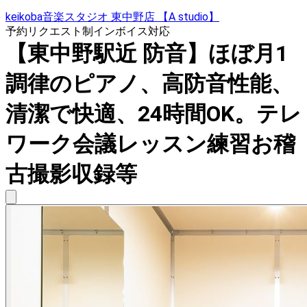
keikoba音楽スタジオ 東中野店 【A studio】
予約リクエスト制
インボイス対応
【東中野駅近 防音】ほぼ月1
調律のピアノ、高防音性能、
清潔で快適、24時間OK。テレ
ワーク会議レッスン練習お稽
古撮影収録等