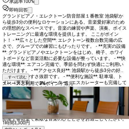
承認率100%
即時回答
グランドピアノ・エレクトーン防音部屋１番教室 池袋駅か
ら徒歩3分の便利なロケーションにある、音楽愛好家のため
の理想的なスペースです。音楽の練習や声楽、演奏、ボイス
トレーニングに最適な環境を提供します。 ここがポイン
ト！ - **広々とした空間**: エレクトーン複数台数完備の広
さで、グループでの練習にもぴったりです。 - **充実の設備
**: グランドピアノやエレクトーンをはじめ、椅子、ホワイ
トボードなど音楽活動に必要な設備が整っています。 - **快
適な環境**: エアコン完備で、季節を問わず快適にご利用い
ただけます。 - **アクセス良好**: 池袋駅から徒歩3分の好立
地で、通いやすさ抜群です。 - **便利な施設**: 駐車場、ト
...すべて読む
イレ（男女別）、エレベーター、エスカレーターも完備して
スペースご利用で
3
%
ポイント還元
おり、どなたでも安心してご利用いただけます。 🎵 こんな
方におすすめ 🎵 - 楽器練習をしたい方 - 声楽やボイストレー
ニングを行いたい方 - グループでの演奏を楽しみたい方 音
楽を心ゆくまで楽しめる空間で、あなたの音楽の可能性を広
げてみませんか？ぜひ、グランドピアノ・エレクトーン防音
部屋１番教室で素敵な音楽のひとときをお過ごしください。
1時間
3,300
円