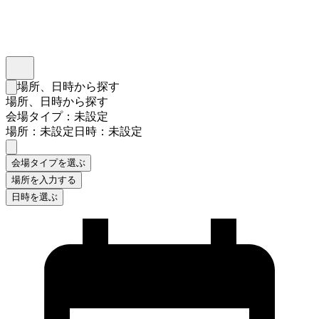
インスタベース
メニュー
場所、日時から探す
検索フォームを閉じる
場所、日時から探す
会場タイプ：未設定
場所：未設定
日時：未設定
会場タイプを選ぶ
場所を入力する
日時を選ぶ