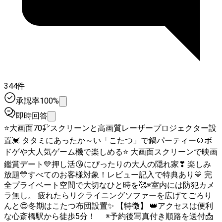
344件
承認率100%
即時回答
⭐️大画面70㌅スクリーンと高画質レーザープロジェクター設
置💓 タタミにあったか～い「こたつ」で鍋パーティー🍲ボ
ドゲや大人気ゲーム機で楽しめる⭐️ 大画面スクリーンで映画
鑑賞デート💛押し活😘にぴったりの大人の隠れ家❣ 楽しみ
放題💛すべてのお客様対象！レビュー記入で特典あり💛 完
全プライベート空間で大切なひと時を🥰※室内には防犯カメ
ラ無し。 疲れたらリクライニングソファーを広げてごろり
んと😍冬期はこたつ布団設置✨ 【特徴】 👑アクセスは便利
な心斎橋駅から徒歩5分！ ※予約後写真付き順路を送付📩