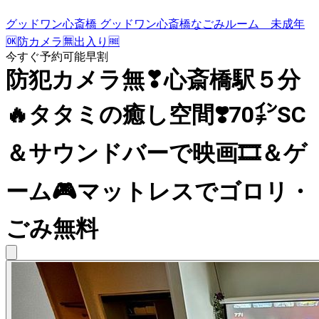
グッドワン心斎橋 グッドワン心斎橋なごみルーム 未成年
🆗防カメラ🈚️出入り🆓
今すぐ予約可能
早割
防犯カメラ無❣心斎橋駅５分
🔥タタミの癒し空間❣️70㌅SC
＆サウンドバーで映画🎞️＆ゲ
ーム🎮マットレスでゴロリ・
ごみ無料