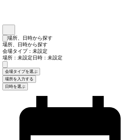
インスタベース
メニュー
場所、日時から探す
検索フォームを閉じる
場所、日時から探す
会場タイプ：未設定
場所：未設定
日時：未設定
会場タイプを選ぶ
場所を入力する
日時を選ぶ