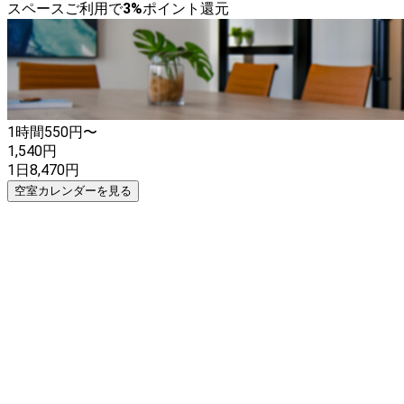
スペースご利用で
3
%
ポイント還元
1時間
550
円〜
1,540
円
1日
8,470
円
空室カレンダーを見る