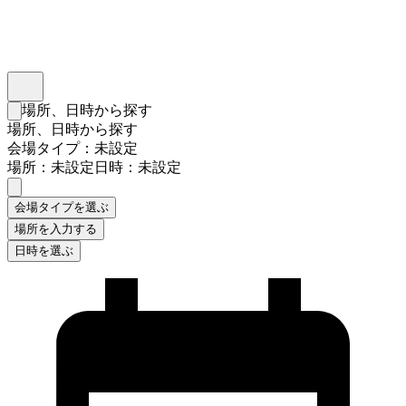
インスタベース
メニュー
場所、日時から探す
検索フォームを閉じる
場所、日時から探す
会場タイプ：未設定
場所：未設定
日時：未設定
会場タイプを選ぶ
場所を入力する
日時を選ぶ