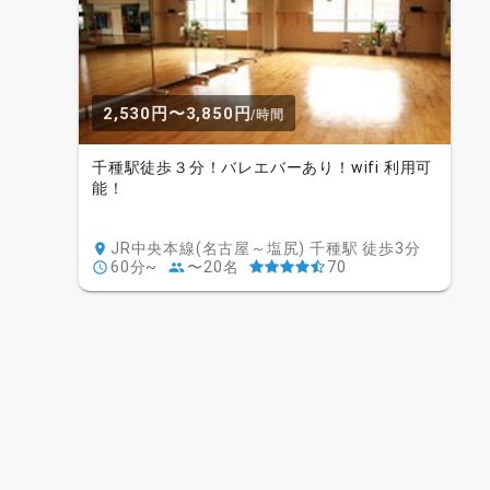
2,530円〜3,850円
/時間
千種駅徒歩３分！バレエバーあり！wifi 利用可
能！
JR中央本線(名古屋～塩尻) 千種駅 徒歩3分
60分~
〜20名
70