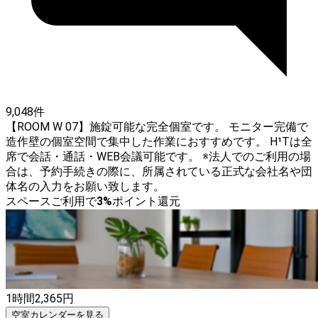
9,048件
【ROOM W 07】施錠可能な完全個室です。 モニター完備で
造作壁の個室空間で集中した作業におすすめです。 H¹Tは全
席で会話・通話・WEB会議可能です。 ※法人でのご利用の場
合は、予約手続きの際に、所属されている正式な会社名や団
体名の入力をお願い致します。
スペースご利用で
3
%
ポイント還元
1時間
2,365
円
空室カレンダーを見る