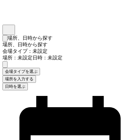
インスタベース
メニュー
場所、日時から探す
検索フォームを閉じる
場所、日時から探す
会場タイプ：未設定
場所：未設定
日時：未設定
会場タイプを選ぶ
場所を入力する
日時を選ぶ