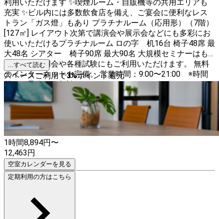
利用いただけます ✨喫煙ルーム・自販機等の共用エリアも
充実 ✨ビル内には多数飲食店を備え、ご宴会に便利なレス
トラン「ガス燈」もあり プラチナルーム（応用形）（7階）
[127㎡] レイアウト次第で講演会や展示会などにも多彩にお
使いいただけるプラチナルーム ロの字 机16台 椅子48席 最
大48名 シアター 椅子90席 最大90名 大規模セミナーはも
ちろん、説明会や各種試験にもご利用いただけます。 無料
...すべて読む
のインターネットも完備。 営業時間：9:00〜21:00 ※時間
スペースご利用で
3
%
ポイント還元
外のご予約はご相談ください。
1時間
8,894
円〜
12,463
円
空室カレンダーを見る
定期利用の方はこちら