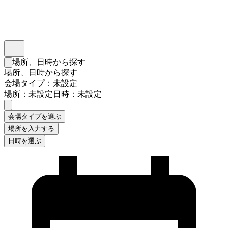
インスタベース
メニュー
場所、日時から探す
検索フォームを閉じる
場所、日時から探す
会場タイプ：未設定
場所：未設定
日時：未設定
会場タイプを選ぶ
場所を入力する
日時を選ぶ