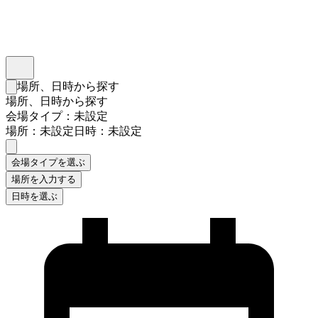
インスタベース
メニュー
場所、日時から探す
検索フォームを閉じる
場所、日時から探す
会場タイプ：未設定
場所：未設定
日時：未設定
会場タイプを選ぶ
場所を入力する
日時を選ぶ