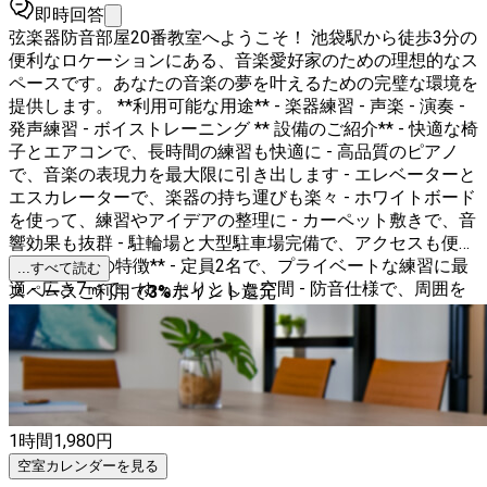
即時回答
弦楽器防音部屋20番教室へようこそ！ 池袋駅から徒歩3分の
便利なロケーションにある、音楽愛好家のための理想的なス
ペースです。あなたの音楽の夢を叶えるための完璧な環境を
提供します。 **利用可能な用途** - 楽器練習 - 声楽 - 演奏 -
発声練習 - ボイストレーニング ** 設備のご紹介** - 快適な椅
子とエアコンで、長時間の練習も快適に - 高品質のピアノ
で、音楽の表現力を最大限に引き出します - エレベーターと
エスカレーターで、楽器の持ち運びも楽々 - ホワイトボード
を使って、練習やアイデアの整理に - カーペット敷きで、音
響効果も抜群 - 駐輪場と大型駐車場完備で、アクセスも便利
** スペースの特徴** - 定員2名で、プライベートな練習に最
...すべて読む
適 - 広さ7㎡で、ゆったりとした空間 - 防音仕様で、周囲を
スペースご利用で
3
%
ポイント還元
気にせず思い切り演奏できます **🚶‍♂️ アクセス** - 池袋駅か
ら徒歩3分の好立地 - 都心の喧騒を忘れ、音楽に集中できる
静かな環境 音楽を愛するすべての方に、心地よい練習時間
をお届けします。ぜひ、弦楽器防音部屋20番教室で、あな
たの音楽の可能性を広げてください！
1時間
1,980
円
空室カレンダーを見る