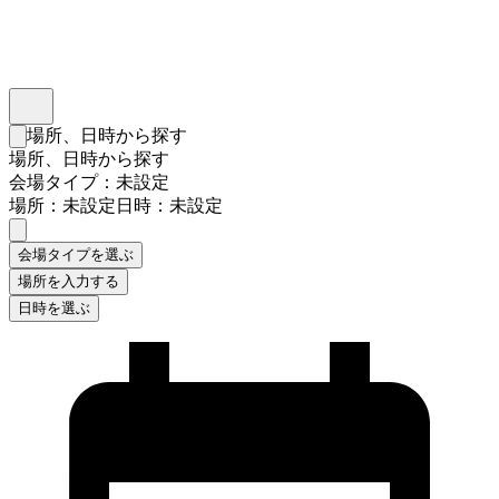
インスタベース
メニュー
場所、日時から探す
検索フォームを閉じる
場所、日時から探す
会場タイプ：未設定
場所：未設定
日時：未設定
会場タイプを選ぶ
場所を入力する
日時を選ぶ