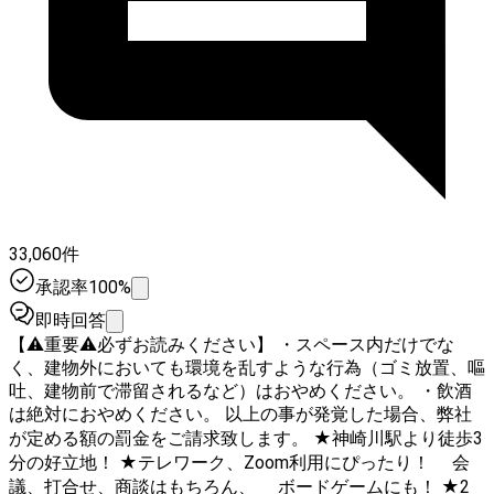
33,060件
承認率100%
即時回答
【⚠️重要⚠️必ずお読みください】 ・スペース内だけでな
く、建物外においても環境を乱すような行為（ゴミ放置、嘔
吐、建物前で滞留されるなど）はおやめください。 ・飲酒
は絶対におやめください。 以上の事が発覚した場合、弊社
が定める額の罰金をご請求致します。 ★神崎川駅より徒歩3
分の好立地！ ★テレワーク、Zoom利用にぴったり！ 会
議、打合せ、商談はもちろん、 ボードゲームにも！ ★2