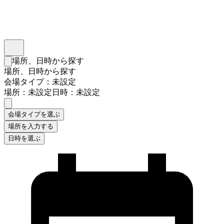
インスタベース
メニュー
場所、日時から探す
検索フォームを閉じる
場所、日時から探す
会場タイプ：未設定
場所：未設定
日時：未設定
会場タイプを選ぶ
場所を入力する
日時を選ぶ