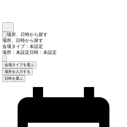
インスタベース
メニュー
場所、日時から探す
検索フォームを閉じる
場所、日時から探す
会場タイプ：未設定
場所：未設定
日時：未設定
会場タイプを選ぶ
場所を入力する
日時を選ぶ