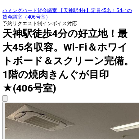
ハミングバード貸会議室 【天神駅4分】定員45名！54㎡の
貸会議室（406号室）
予約リクエスト制
インボイス対応
天神駅徒歩4分の好立地！最
大45名収容。Wi-Fi＆ホワイ
トボード＆スクリーン完備。
1階の焼肉きんぐが目印
★(406号室)