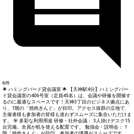
6件
🌟 ハミングバード貸会議室 🌟 【天神駅4分】ハミングバー
ド貸会議室の406号室（定員45名）は、会議や研修を開催す
るのに最適なスペースです！天神3丁目のビジネス拠点にあ
り、1階の「焼肉きんぐ」が目印。アクセス抜群の立地で、
主催者様も参加者の皆様も迷わずスムーズに集合いただけま
す。 🎯 多彩な利用用途 研修・社外会議： 3人掛けデスク15
台完備。全員が机を使える配置です。 勉強会・説明会： 1
階「焼肉きんぐ」が目印。参加者の誘導がスムーズです。