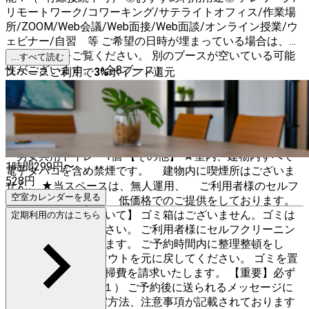
リモートワーク/コワーキング/サテライトオフィス/作業場
所/ZOOM/Web会議/Web面接/Web面談/オンライン授業/ウ
ェビナー/自習 等 ご希望の日時が埋まっている場合は、以
下のページをご覧ください。 別のブースが空いている可能
...すべて読む
性がございます。（全8ブース）
スペースご利用で
3
%
ポイント還元
https://www.instabase.jp/search?keywords%5B%5D=Pao
Work 北千住 【設備・備品】 ・Wi-Fi（光回線、有線接続不
可） ・27型モニター （BenQ/GW2780、端子: HDMI×1、
DP×1、D-Sub×1） ・HDMIケーブル ・LEDリングライト ・
卓上ミラー ・テーブル（100cm×50cm） ・デスクチェア
・男女共用トイレ 1個 【その他】 ★室内、建物内すべて
1時間
299
円〜
電子タバコを含め禁煙です。 建物内に喫煙所はございま
528
円
せん。 ★当スペースは、無人運用、 ご利用者様のセルフ
空室カレンダーを見る
クリーニングにより 低価格でのご提供をしております。
【片付け・ゴミについて】 ゴミ箱はございません。ゴミは
定期利用の方はこちら
必ずお持ち帰りください。 ご利用者様にセルフクリーニン
グをお願いしております。 ご予約時間内に整理整頓をし
て、 設置物のレイアウトを元に戻してください。 ゴミを置
いていった場合は清掃費を請求いたします。 【重要】必ず
お読みください （※１） ご予約後に送られるメッセージに
詳しい住所や 入退室方法、注意事項が記載されております