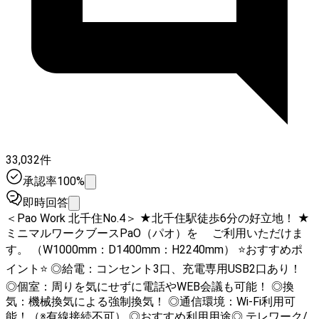
33,032件
承認率100%
即時回答
＜Pao Work 北千住No.4＞ ★北千住駅徒歩6分の好立地！ ★
ミニマルワークブースPaO（パオ）を ご利用いただけま
す。 （W1000mm：D1400mm：H2240mm） ⭐️おすすめポ
イント⭐️ ◎給電：コンセント3口、充電専用USB2口あり！
◎個室：周りを気にせずに電話やWEB会議も可能！ ◎換
気：機械換気による強制換気！ ◎通信環境：Wi-Fi利用可
能！（※有線接続不可） ◎おすすめ利用用途◎ テレワーク/