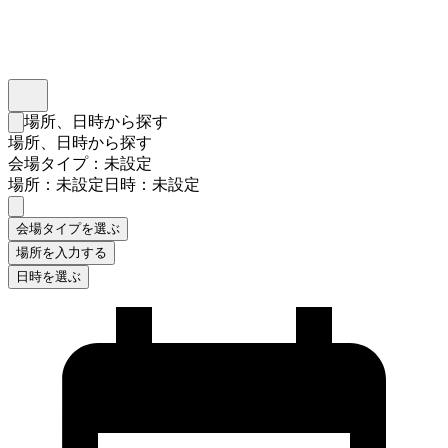
インスタベース
メニュー
場所、日時から探す
検索フォームを閉じる
場所、日時から探す
会場タイプ：未設定
場所：未設定
日時：未設定
会場タイプを選ぶ
場所を入力する
日時を選ぶ