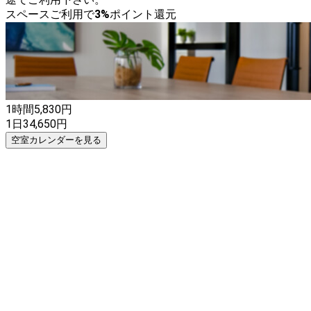
スペースご利用で
3
%
ポイント還元
1時間
5,830
円
1日
34,650
円
空室カレンダーを見る