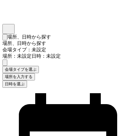
インスタベース
メニュー
場所、日時から探す
検索フォームを閉じる
場所、日時から探す
会場タイプ：未設定
場所：未設定
日時：未設定
会場タイプを選ぶ
場所を入力する
日時を選ぶ