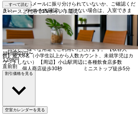
場合は、迷惑メールに振り分けられていないか、ご確認くだ
...すべて読む
さい。 メールをご確認いただけない場合は、入室できま
スペースご利用で
3
%
ポイント還元
せん。 ※注意事項や利用規約に同意いただける方のみ、ご予
約をお願いいたします。 【アクセス】小山駅徒歩9分と、ア
クセス抜群です。 【利用用途】ミーティン
グ、テレワーク、セミナー、個人レッスン、ワークショッ
プ、 パーティー、撮影会、スポーツ観戦、ゲ
ームなど、様々な用途でご利用いただけます。 【収容人
1時間
803
円〜
数】最大8名（小学生以上から人数カウント、未就学児はカ
1,298
円
ウントしない） 【周辺】小山駅周辺に各種飲食店多数
直前割
個人商店徒歩30秒 ミニストップ徒歩5分
割引価格を見る
空室カレンダーを見る