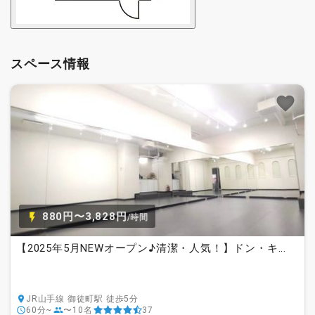
スペース情報
880円〜3,828円
/時間
【2025年5月NEWオープン♪清潔・人気！】ドン・キ...
JR山手線 御徒町駅 徒歩5分
60分~
〜10名
37